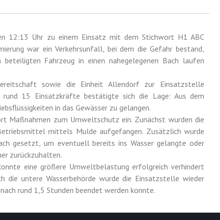
en 12:13 Uhr zu einem Einsatz mit dem Stichwort H1 ABC
rmierung war ein Verkehrsunfall, bei dem die Gefahr bestand,
m beteiligten Fahrzeug in einen nahegelegenen Bach laufen
eitschaft sowie die Einheit Allendorf zur Einsatzstelle
r rund 15 Einsatzkräfte bestätigte sich die Lage: Aus dem
ebsflüssigkeiten in das Gewässer zu gelangen.
ofort Maßnahmen zum Umweltschutz ein. Zunächst wurden die
etriebsmittel mittels Mulde aufgefangen. Zusätzlich wurde
Bach gesetzt, um eventuell bereits ins Wasser gelangte oder
her zurückzuhalten.
 konnte eine größere Umweltbelastung erfolgreich verhindert
h die untere Wasserbehörde wurde die Einsatzstelle wieder
z nach rund 1,5 Stunden beendet werden konnte.