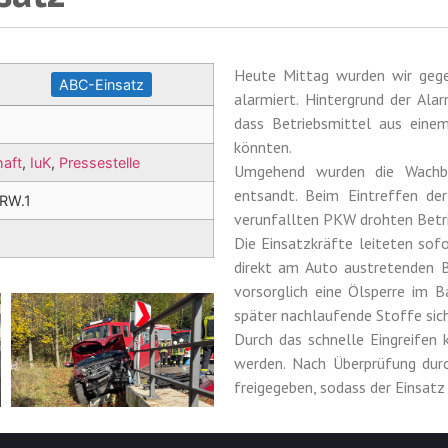
Heute Mittag wurden wir geg
ABC-Einsatz
alarmiert. Hintergrund der Ala
dass Betriebsmittel aus eine
könnten.
aft
,
IuK
,
Pressestelle
Umgehend wurden die Wachber
entsandt. Beim Eintreffen de
.RW.1
verunfallten PKW drohten Betri
Die Einsatzkräfte leiteten s
direkt am Auto austretenden B
vorsorglich eine Ölsperre im 
später nachlaufende Stoffe sic
Durch das schnelle Eingreifen
werden. Nach Überprüfung durc
freigegeben, sodass der Einsat