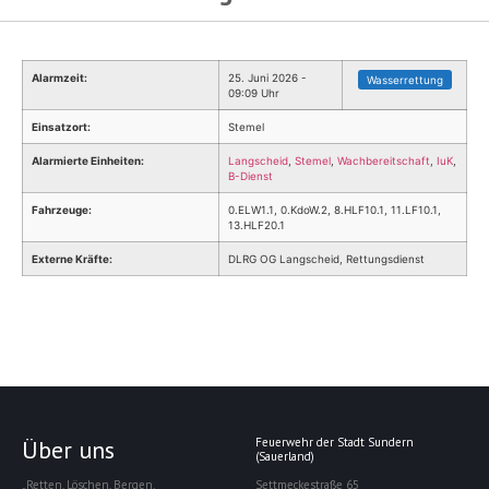
Alarmzeit:
25. Juni 2026 -
Wasserrettung
09:09 Uhr
Einsatzort:
Stemel
Alarmierte Einheiten:
Langscheid
,
Stemel
,
Wachbereitschaft
,
IuK
,
B-Dienst
Fahrzeuge:
0.ELW1.1, 0.KdoW.2, 8.HLF10.1, 11.LF10.1,
13.HLF20.1
Externe Kräfte:
DLRG OG Langscheid, Rettungsdienst
Über uns
Feuerwehr der Stadt Sundern
(Sauerland)
„Retten. Löschen. Bergen.
Settmeckestraße 65