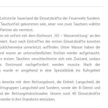
Leitstelle Sauerland die Einsatzkräfte der Feuerwehr Sundern.
m Tauchunfall gekommen sein, einer von zwei Tauchern wählte
Partner als vermisst.
en wir sofort mit dem Stichwort „H2 – Wasserrettung“ an den
iert. Kurz nach Eintreffen der ersten Einsatzkräfte konnten
ücklicherweise unverletzt auffinden. Unter Wasser haben die
und waren an unterschiedlichen Stellen wieder aufgetaucht.
s ersten Tauchers verschlechterte sich sein Zustand, sodass
aus Dortmund nachgefordert werden musste. Nach der
en wurde er umgehend in eine Spezialklinik ins Ruhrgebiet
n Amecke mit dem Rettungsboot, die Einheit Langscheid, die
rtsgruppen Langscheid und Sundern, sowie der B-Dienst und
d der Rettungshubschrauber. Unsere rund 40 Einsatzkräfte
ieder in ihre Standorte einrücken.