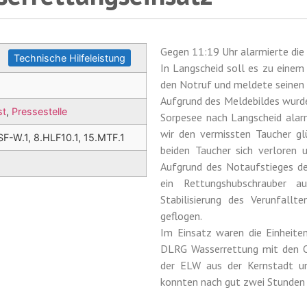
Gegen 11:19 Uhr alarmierte die 
Technische Hilfeleistung
In Langscheid soll es zu eine
den Notruf und meldete seinen 
Aufgrund des Meldebildes wurd
st
,
Pressestelle
Sorpesee nach Langscheid alarm
wir den vermissten Taucher gl
SF-W.1, 8.HLF10.1, 15.MTF.1
beiden Taucher sich verloren 
Aufgrund des Notaufstieges de
ein Rettungshubschrauber 
Stabilisierung des Verunfallt
geflogen.
Im Einsatz waren die Einheite
DLRG Wasserrettung mit den O
der ELW aus der Kernstadt un
konnten nach gut zwei Stunden w