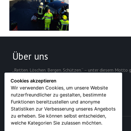
Über uns
„Retten. Löschen. Bergen. Schützen.“ – unter diesem Motto g
Sicherheit der rund 28.000 Einwohner der Stadt.
Cookies akzeptieren
Wir verwenden Cookies, um unsere Website
nutzerfreundlicher zu gestalten, bestimmte
Funktionen bereitzustellen und anonyme
Statistiken zur Verbesserung unseres Angebots
zu erheben. Sie können selbst entscheiden,
welche Kategorien Sie zulassen möchten.
© 2026 – Feuerwehr der Stadt Sundern (Sauerland)