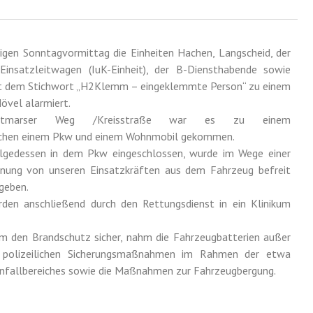
en Sonntagvormittag die Einheiten Hachen, Langscheid, der
insatzleitwagen (IuK-Einheit), der B-Diensthabende sowie
it dem Stichwort „H2Klemm – eingeklemmte Person“ zu einem
Hövel alarmiert.
ettmarser Weg /Kreisstraße war es zu einem
hen einem Pkw und einem Wohnmobil gekommen.
olgedessen in dem Pkw eingeschlossen, wurde im Wege einer
nung von unseren Einsatzkräften aus dem Fahrzeug befreit
geben.
rden anschließend durch den Rettungsdienst in ein Klinikum
m den Brandschutz sicher, nahm die Fahrzeugbatterien außer
e polizeilichen Sicherungsmaßnahmen im Rahmen der etwa
Unfallbereiches sowie die Maßnahmen zur Fahrzeugbergung.