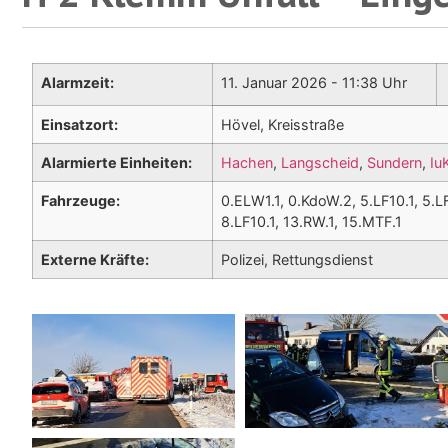
Alarmzeit:
11. Januar 2026 - 11:38 Uhr
Einsatzort:
Hövel, Kreisstraße
Alarmierte Einheiten:
Hachen
,
Langscheid
,
Sundern
,
Iu
Fahrzeuge:
0.ELW1.1, 0.KdoW.2, 5.LF10.1, 5.L
8.LF10.1, 13.RW.1, 15.MTF.1
Externe Kräfte:
Polizei, Rettungsdienst