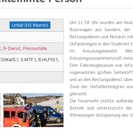
Um 11:38 Uhr wurden am heutig
Unfall (H2 Klemm)
Rüstwagen aus Sundern, der E
Rettungsdienst und Notarzt m
Unfallereignis in den Stadtteil 
K
,
B-Dienst
,
Pressestelle
Im Kreuzungsbereich W
Kreuzungszusammenstoß zwisc
F20KatS.1, 5.MTF.1, 8.HLF10.1,
Eine Fahrzeuginsassin war inf
sogenannten großen Seitenöff
und an den Rettungsdienst über
Zwei der Unfallbeteiligten wu
gebracht.
Die Feuerwehr stellte außerde
Betrieb und unterstützte di
90minütigen Vollsperrung des 