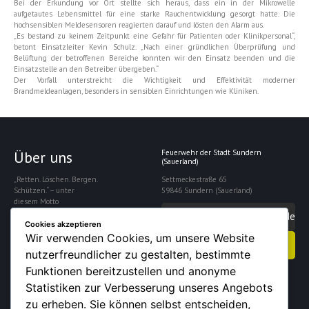
Bei der Erkundung vor Ort stellte sich heraus, dass ein in der Mikrowelle
aufgetautes Lebensmittel für eine starke Rauchentwicklung gesorgt hatte. Die
hochsensiblen Meldesensoren reagierten darauf und lösten den Alarm aus.
„Es bestand zu keinem Zeitpunkt eine Gefahr für Patienten oder Klinikpersonal“,
betont Einsatzleiter Kevin Schulz. „Nach einer gründlichen Überprüfung und
Belüftung der betroffenen Bereiche konnten wir den Einsatz beenden und die
Einsatzstelle an den Betreiber übergeben.“
Der Vorfall unterstreicht die Wichtigkeit und Effektivität moderner
Brandmeldeanlagen, besonders in sensiblen Einrichtungen wie Kliniken.
Über uns
Feuerwehr der Stadt Sundern
(Sauerland)
„Retten. Löschen. Bergen.
Settmeckestraße 65
Schützen.“ – unter
59846 Sundern (Sauerland)
diesem Motto
gewährleistet die
info@feuerwehrsundern.de
Freiwillige Feuerwehr
Cookies akzeptieren
Sundern die Sicherheit
Wir verwenden Cookies, um unsere Website
Kontakt aufnehmen
der rund 28.000
nutzerfreundlicher zu gestalten, bestimmte
Einwohner der Stadt.
Funktionen bereitzustellen und anonyme
Statistiken zur Verbesserung unseres Angebots
zu erheben. Sie können selbst entscheiden,