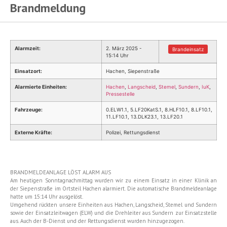
Brandmeldung
Alarmzeit:
2. März 2025 -
Brandeinsatz
15:14 Uhr
Einsatzort:
Hachen, Siepenstraße
Alarmierte Einheiten:
Hachen
,
Langscheid
,
Stemel
,
Sundern
,
IuK
,
Pressestelle
Fahrzeuge:
0.ELW1.1, 5.LF20KatS.1, 8.HLF10.1, 8.LF10.1,
11.LF10.1, 13.DLK23.1, 13.LF20.1
Externe Kräfte:
Polizei, Rettungsdienst
BRANDMELDEANLAGE LÖST ALARM AUS
Am heutigen Sonntagnachmittag wurden wir zu einem Einsatz in einer Klinik an
der Siepenstraße im Ortsteil Hachen alarmiert. Die automatische Brandmeldeanlage
hatte um 15:14 Uhr ausgelöst.
Umgehend rückten unsere Einheiten aus Hachen, Langscheid, Stemel und Sundern
sowie der Einsatzleitwagen (ELW) und die Drehleiter aus Sundern zur Einsatzstelle
aus. Auch der B-Dienst und der Rettungsdienst wurden hinzugezogen.